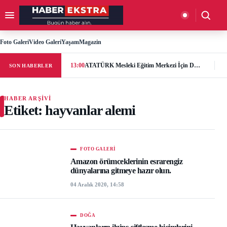
İçeriğe geç
Menüyü aç
Aramay
Foto Galeri
Video Galeri
Yaşam
Magazin
13:00
ATATÜRK Mesleki Eğitim Merkezi İçin Destek Çağrısı: “Geleceğe Açılan Kapıyı Birlikte Tamamlayalım”
SON HABERLER
HABER ARŞIVI
Etiket:
hayvanlar alemi
FOTO GALERI
Amazon örümceklerinin esrarengiz
dünyalarına gitmeye hazır olun.
04 Aralık 2020, 14:58
DOĞA