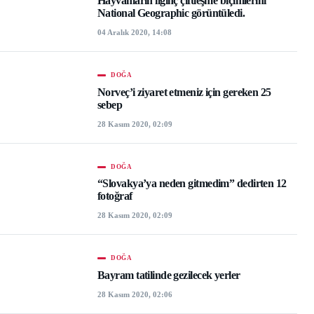
Hayvanların ilginç çiftleşme biçimlerini
National Geographic görüntüledi.
04 Aralık 2020, 14:08
DOĞA
Norveç’i ziyaret etmeniz için gereken 25
sebep
28 Kasım 2020, 02:09
DOĞA
“Slovakya’ya neden gitmedim” dedirten 12
fotoğraf
28 Kasım 2020, 02:09
DOĞA
Bayram tatilinde gezilecek yerler
28 Kasım 2020, 02:06