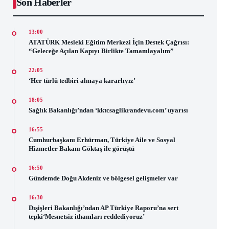
Son Haberler
13:00
ATATÜRK Mesleki Eğitim Merkezi İçin Destek Çağrısı:
“Geleceğe Açılan Kapıyı Birlikte Tamamlayalım”
22:05
‘Her türlü tedbiri almaya kararlıyız’
18:05
Sağlık Bakanlığı’ndan ‘kktcsaglikrandevu.com’ uyarısı
16:55
Cumhurbaşkanı Erhürman, Türkiye Aile ve Sosyal
Hizmetler Bakanı Göktaş ile görüştü
16:50
Gündemde Doğu Akdeniz ve bölgesel gelişmeler var
16:30
Dışişleri Bakanlığı’ndan AP Türkiye Raporu’na sert
tepki‘Mesnetsiz ithamları reddediyoruz’