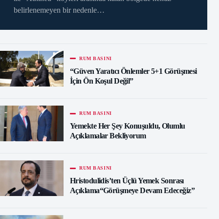
belirlenemeyen bir nedenle…
RUM BASINI
“Güven Yaratıcı Önlemler 5+1 Görüşmesi
İçin Ön Koşul Değil”
RUM BASINI
Yemekte Her Şey Konuşuldu, Olumlu
Açıklamalar Bekliyorum
RUM BASINI
Hristodulidis’ten Üçlü Yemek Sonrası
Açıklama“Görüşmeye Devam Edeceğiz”