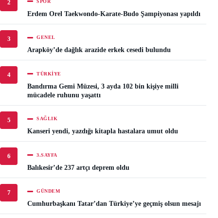
SPOR
2
Erdem Orel Taekwondo-Karate-Budo Şampiyonası yapıldı
GENEL
3
Arapköy’de dağlık arazide erkek cesedi bulundu
TÜRKIYE
4
Bandırma Gemi Müzesi, 3 ayda 102 bin kişiye milli
mücadele ruhunu yaşattı
SAĞLIK
5
Kanseri yendi, yazdığı kitapla hastalara umut oldu
3.SAYFA
6
Balıkesir’de 237 artçı deprem oldu
GÜNDEM
7
Cumhurbaşkanı Tatar’dan Türkiye’ye geçmiş olsun mesajı