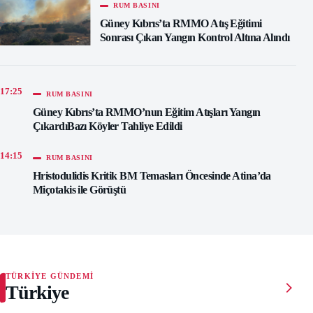
RUM BASINI
Güney Kıbrıs’ta RMMO Atış Eğitimi
Sonrası Çıkan Yangın Kontrol Altına Alındı
17:25
RUM BASINI
Güney Kıbrıs’ta RMMO’nun Eğitim Atışları Yangın
ÇıkardıBazı Köyler Tahliye Edildi
14:15
RUM BASINI
Hristodulidis Kritik BM Temasları Öncesinde Atina’da
Miçotakis ile Görüştü
TÜRKIYE GÜNDEMI
Türkiye