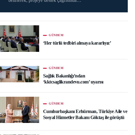
belirterek, projeye destek çağrısında…
GÜNDEM
‘Her türlü tedbiri almaya kararlıyız’
GÜNDEM
Sağlık Bakanlığı’ndan
‘kktcsaglikrandevu.com’ uyarısı
GÜNDEM
Cumhurbaşkanı Erhürman, Türkiye Aile ve
Sosyal Hizmetler Bakanı Göktaş ile görüştü