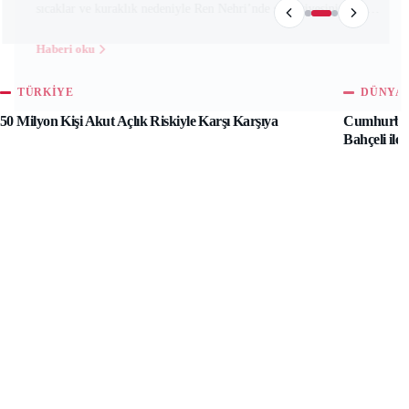
TÜRKIYE
DÜNYA
Yunanistan ve İtalya’da
50 Milyon Kişi Akut Açlık Riskiyle Karşı Karşıya
Cumhurbaş
Vakalarda Artış
Bahçeli ile 