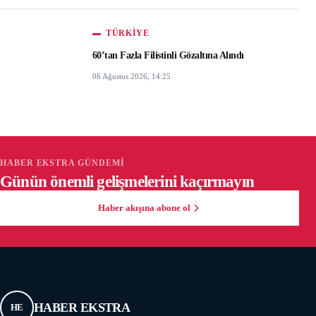
TÜRKIYE
60’tan Fazla Filistinli Gözaltına Alındı
06 Ağustos 2026, 14:25
HABER EKSTRA GÜNDEMI
Günün önemli gelişmelerini kaçırmayın
Haber akışına abone ol
HABER EKSTRA
HE