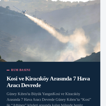
RUM BASINI
Kosi ve Kiracıköy Arasında 7 Hava
Aracı Devrede
Güney Kıbrıs'ta Büyük YangınKosi ve Kiracıköy
Arasında 7 Hava Aracı Devrede Güney Kıbrıs’ta “Kosi”
ile “Athineu” köyleri arasında kalan bölgede henüz