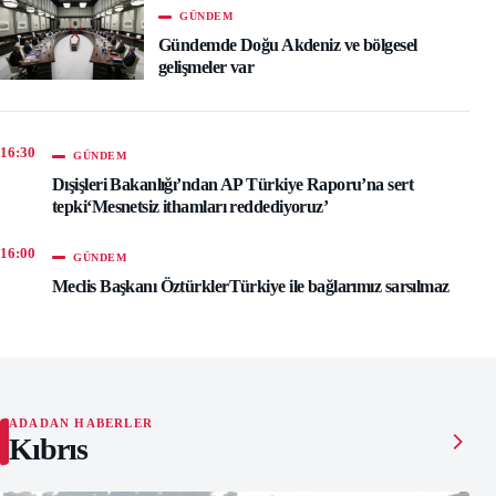
GÜNDEM
Gündemde Doğu Akdeniz ve bölgesel
gelişmeler var
16:30
GÜNDEM
Dışişleri Bakanlığı’ndan AP Türkiye Raporu’na sert
tepki‘Mesnetsiz ithamları reddediyoruz’
16:00
GÜNDEM
Meclis Başkanı ÖztürklerTürkiye ile bağlarımız sarsılmaz
ADADAN HABERLER
Kıbrıs