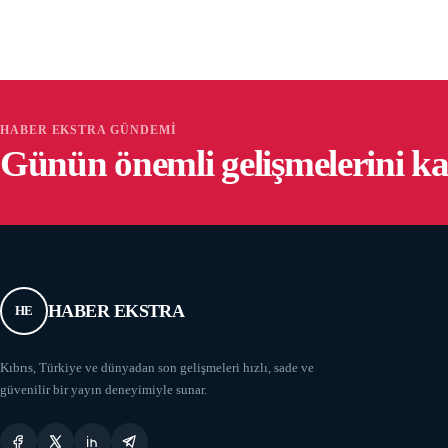
HABER EKSTRA GÜNDEMI
Günün önemli gelişmelerini k
HABER EKSTRA
HE
Kıbrıs, Türkiye ve dünyadan son gelişmeleri hızlı, sade ve
güvenilir bir yayın deneyimiyle sunar.