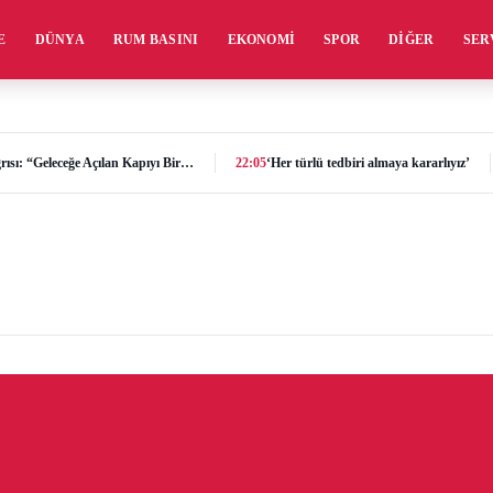
E
DÜNYA
RUM BASINI
EKONOMI
SPOR
DIĞER
SER
ATATÜRK Mesleki Eğitim Merkezi İçin Destek Çağrısı: “Geleceğe Açılan Kapıyı Birlikte Tamamlayalım”
22:05
‘Her türlü tedbiri almaya kararlıyız’