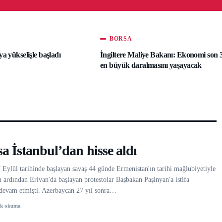
BORSA
a yükselişle başladı
İngiltere Maliye Bakanı: Ekonomi son 3
en büyük daralmasını yaşayacak
a İstanbul’dan hisse aldı
Eylül tarihinde başlayan savaş 44 günde Ermenistan'ın tarihi mağlubiyetiyle
n ardından Erivan'da başlayan protestolar Başbakan Paşinyan'a istifa
e devam etmişti. Azerbaycan 27 yıl sonra…
dk okuma