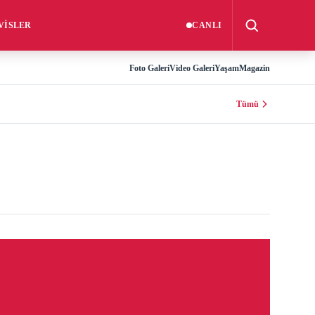
VISLER
CANLI
Aramayı aç
Foto Galeri
Video Galeri
Yaşam
Magazin
Tümü